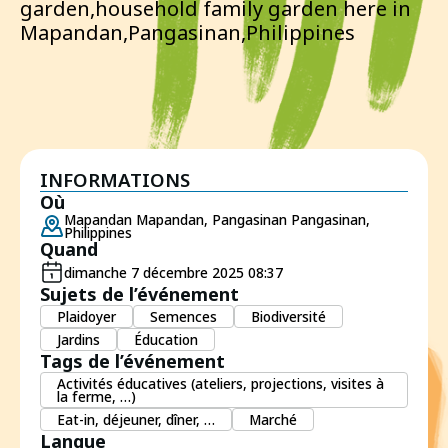
garden,household family garden here in
Mapandan,Pangasinan,Philippines
INFORMATIONS
Où
Mapandan Mapandan, Pangasinan Pangasinan,
Philippines
Quand
dimanche 7 décembre 2025 08:37
Sujets de l’événement
Plaidoyer
Semences
Biodiversité
Jardins
Éducation
Tags de l’événement
Activités éducatives (ateliers, projections, visites à
la ferme, …)
Eat-in, déjeuner, dîner, …
Marché
Langue