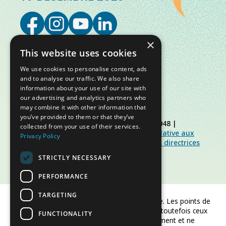
×
This website uses cookies
We use cookies to personalise content, ads
and to analyse our traffic. We also share
information about your use of our site with
our advertising and analytics partners who
may combine it with other information that
you’ve provided to them or that they’ve
© Slow Food Foundation | C.F. 91019770048 |
collected from your use of their services.
Politique de confidentialité
|
Politique relative aux
Privacy Policy
cookies
|
Slow Food Foundation
|
Lignes directrices
pour l’espace réservé
STRICTLY NECESSARY
PERFORMANCE
TARGETING
Financé par l'Union européenne. Les points de
vue et opinions exprimés sont toutefois ceux
FUNCTIONALITY
de l'auteur/des auteurs uniquement et ne