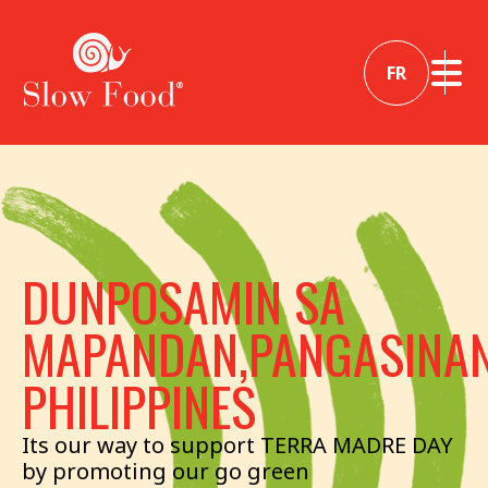
FR
DUNPOSAMIN SA
MAPANDAN,PANGASINA
PHILIPPINES
Its our way to support TERRA MADRE DAY
by promoting our go green