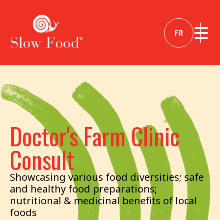
FR
Doctor's Farm Clinic
Consult
Showcasing various food diversities; safe
and healthy food preparations;
nutritional & medicinal benefits of local
foods