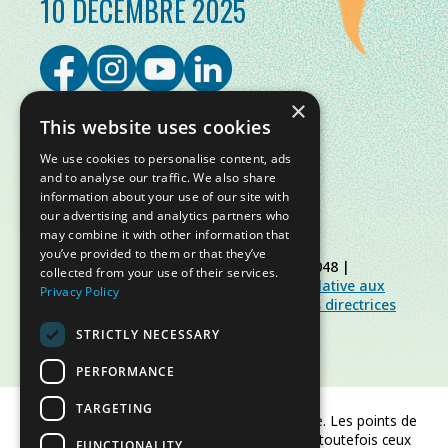
10 DÉCEMBRE 2025
×
This website uses cookies
We use cookies to personalise content, ads
and to analyse our traffic. We also share
information about your use of our site with
our advertising and analytics partners who
may combine it with other information that
you’ve provided to them or that they’ve
© Slow Food Foundation | C.F. 91019770048 |
collected from your use of their services.
Politique de confidentialité
|
Politique relative aux
Privacy Policy
cookies
|
Slow Food Foundation
|
Lignes directrices
pour l’espace réservé
STRICTLY NECESSARY
PERFORMANCE
TARGETING
Financé par l'Union européenne. Les points de
vue et opinions exprimés sont toutefois ceux
FUNCTIONALITY