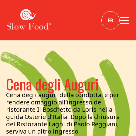
FR
Cena degli Auguri
Cena degli auguri della condotta, e per
rendere omaggio all’ingresso del
ristorante Il Boschetto da Loris nella
guida Osterie d’Italia. Dopo la chiusura
del Ristorante Laghi di Paolo Reggiani,
serviva un altro ingresso