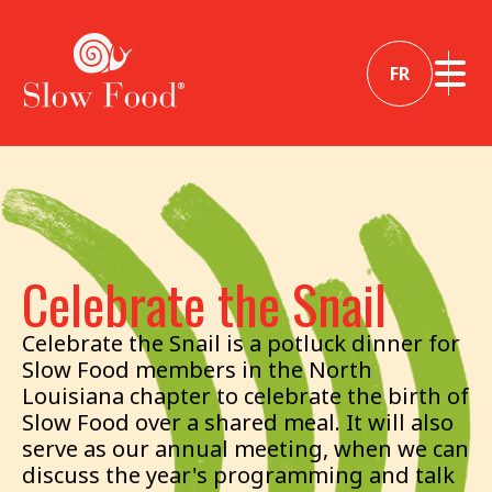
FR
Celebrate the Snail
Celebrate the Snail is a potluck dinner for
Slow Food members in the North
Louisiana chapter to celebrate the birth of
Slow Food over a shared meal. It will also
serve as our annual meeting, when we can
discuss the year's programming and talk