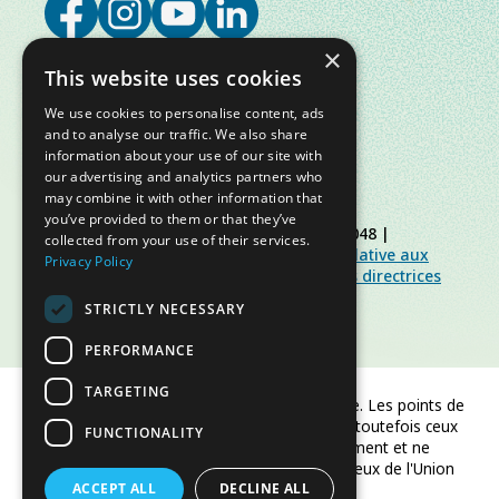
×
This website uses cookies
We use cookies to personalise content, ads
and to analyse our traffic. We also share
information about your use of our site with
our advertising and analytics partners who
may combine it with other information that
you’ve provided to them or that they’ve
© Slow Food Foundation | C.F. 91019770048 |
collected from your use of their services.
Politique de confidentialité
|
Politique relative aux
Privacy Policy
cookies
|
Slow Food Foundation
|
Lignes directrices
pour l’espace réservé
STRICTLY NECESSARY
PERFORMANCE
TARGETING
Financé par l'Union européenne. Les points de
vue et opinions exprimés sont toutefois ceux
FUNCTIONALITY
de l'auteur/des auteurs uniquement et ne
reflètent pas nécessairement ceux de l'Union
ACCEPT ALL
européenne ou de CINEA.
DECLINE ALL