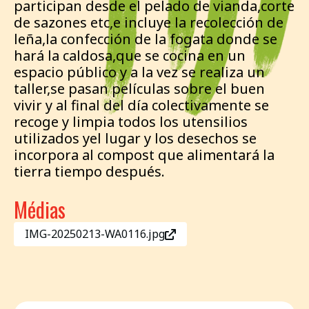
participan desde el pelado de vianda,corte
de sazones etc,e incluye la recolección de
leña,la confección de la fogata donde se
hará la caldosa,que se cocina en un
espacio público y a la vez se realiza un
taller,se pasan películas sobre el buen
vivir y al final del día colectivamente se
recoge y limpia todos los utensilios
utilizados yel lugar y los desechos se
incorpora al compost que alimentará la
tierra tiempo después.
Médias
IMG-20250213-WA0116.jpg