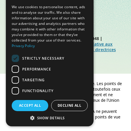
We use cookies to personalise content, ads
and to analyse our traffic. We also share
information about your use of our site with
our advertising and analytics partners who
may combine it with other information that
you’ve provided to them or that they’ve
© Slow Food Foundation | C.F. 91019770048 |
collected from your use of their services.
Politique de confidentialité
|
Politique relative aux
Privacy Policy
cookies
|
Slow Food Foundation
|
Lignes directrices
pour l’espace réservé
STRICTLY NECESSARY
PERFORMANCE
TARGETING
Financé par l'Union européenne. Les points de
vue et opinions exprimés sont toutefois ceux
FUNCTIONALITY
de l'auteur/des auteurs uniquement et ne
reflètent pas nécessairement ceux de l'Union
ACCEPT ALL
européenne ou de CINEA.
DECLINE ALL
Ni l'Union européenne ni CINEA ne peuvent
être tenus responsables de ces points de vue
SHOW DETAILS
et opinions.