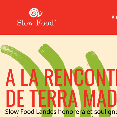
À
A LA RENCONT
DE TERRA MA
Slow Food Landes honorera et souligne