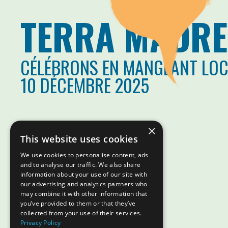
TERRA MADRE
CÉLÉBRONS EN MANGEANT LO
10 DÉCEMBRE 2025
×
This website uses cookies
We use cookies to personalise content, ads
and to analyse our traffic. We also share
information about your use of our site with
our advertising and analytics partners who
may combine it with other information that
you’ve provided to them or that they’ve
collected from your use of their services.
Privacy Policy