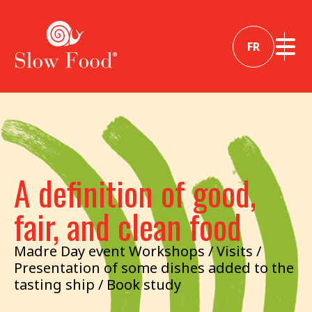
FR
A definition of good,
fair, and clean food
Madre Day event Workshops / Visits /
Presentation of some dishes added to the
tasting ship / Book study