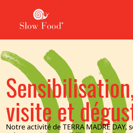
Sensibilisation
visite et dégus
Notre activité de TERRA MADRE DAY, s