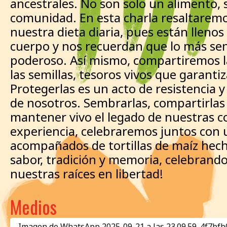
ancestrales. No son solo un alimento,
comunidad. En esta charla resaltaremos
nuestra dieta diaria, pues están lleno
cuerpo y nos recuerdan que lo más sen
poderoso. Así mismo, compartiremos la
las semillas, tesoros vivos que garanti
Protegerlas es un acto de resistencia
de nosotros. Sembrarlas, compartirla
mantener vivo el legado de nuestras co
experiencia, celebraremos juntos con u
acompañados de tortillas de maíz hec
sabor, tradición y memoria, celebrando
nuestras raíces en libertad!
Medios
Imagen de WhatsApp 2025-09-21 a las 23.09.59_4f7bfb