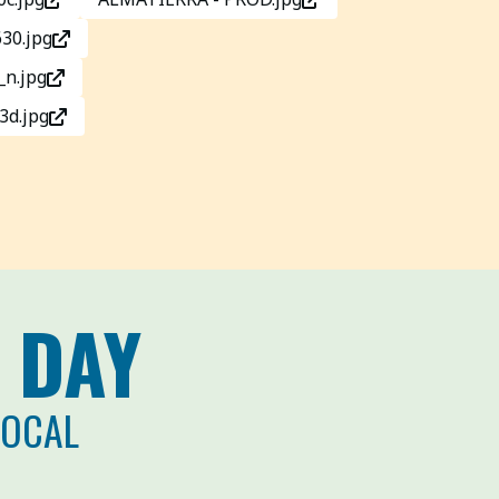
30.jpg
n.jpg
3d.jpg
 DAY
LOCAL