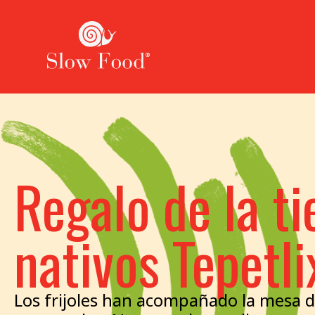
Regalo de la tie
nativos Tepetl
Los frijoles han acompañado la mesa 