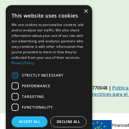
×
This website uses cookies
We use cookies to personalise content, ads
and to analyse our traffic. We also share
information about your use of our site with
our advertising and analytics partners who
may combine it with other information that
you’ve provided to them or that they’ve
collected from your use of their services.
Privacy Policy
STRICTLY NECESSARY
PERFORMANCE
© Slow Food Foundation | C.F. 91019770048 |
Polític
Cookies
|
Slow Food Foundation
|
Directrices para el
TARGETING
FUNCTIONALITY
ACCEPT ALL
DECLINE ALL
Financiad