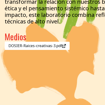
transformar la relación con nuestros b
ética y el pensamiento sistémico hasta
impacto, este laboratorio combina re
técnicas de alto nivel.
Medios
DOSIER-Raices-creativas-3.pdf