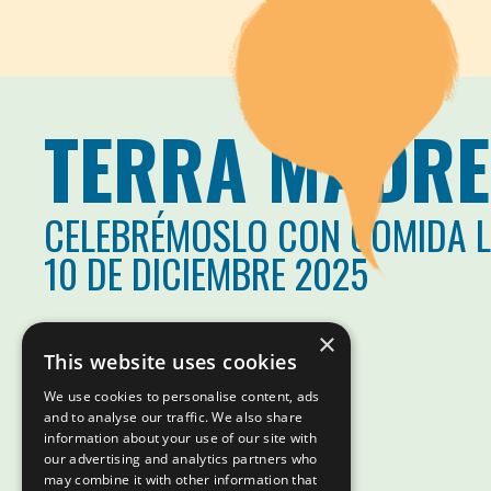
TERRA MADRE
CELEBRÉMOSLO CON COMIDA 
10 DE DICIEMBRE 2025
×
This website uses cookies
We use cookies to personalise content, ads
and to analyse our traffic. We also share
information about your use of our site with
our advertising and analytics partners who
may combine it with other information that