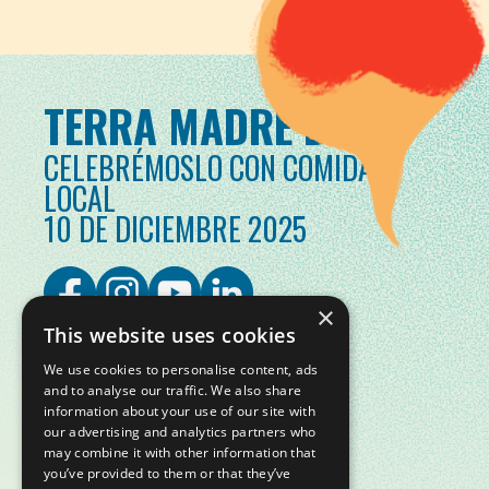
TERRA MADRE DAY
CELEBRÉMOSLO CON COMIDA
LOCAL
10 DE DICIEMBRE 2025
×
This website uses cookies
We use cookies to personalise content, ads
and to analyse our traffic. We also share
information about your use of our site with
our advertising and analytics partners who
may combine it with other information that
you’ve provided to them or that they’ve