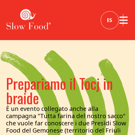
ES
Prepariamo il Tocj in
braide
È un evento collegato anche alla
campagna "Tutta farina del nostro sacco"
che vuole far conoscere i due Presìdi Slow
Food del Gemonese (territorio del Friuli