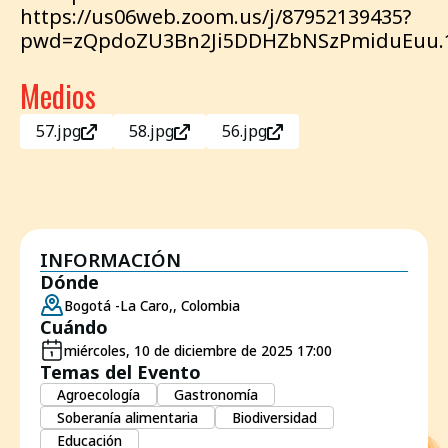
https://us06web.zoom.us/j/87952139435?
pwd=zQpdoZU3Bn2Ji5DDHZbNSzPmiduEuu.
Medios
57.jpg
58.jpg
56.jpg
INFORMACIÓN
Dónde
Bogotá ‎-La Caro,, Colombia
Cuándo
miércoles, 10 de diciembre de 2025 17:00
Temas del Evento
Agroecología
Gastronomía
Soberanía alimentaria
Biodiversidad
Educación