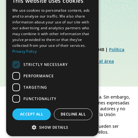
This website uses cookies
We use cookies to personalise content, ads
and to analyse our traffic. We also share
information about your use of our site with
our advertising and analytics partners who
may combine it with other information that
you’ve provided to them or that they’ve
collected from your use of their services.
© Slow Food Foundation | C.F. 91019770048 |
Política
Privacy Policy
de Privacidad
|
Política de Cookies
|
Slow Food Foundation
|
Directrices para el área
STRICTLY NECESSARY
restringida
PERFORMANCE
TARGETING
Financiado por la Unión Europea. Sin embargo,
FUNCTIONALITY
los puntos de vista y las opiniones expresadas
son únicamente los del autor o autores y no
ACCEPT ALL
reflejan necesariamente los de la Unión
DECLINE ALL
Europea o CINEA.
Ni la Unión Europea ni CINEA pueden ser
SHOW DETAILS
consideradas responsables de ellos.