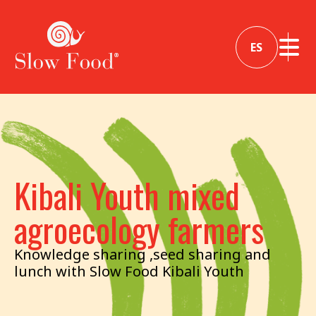
ES
Kibali Youth mixed
agroecology farmers
Knowledge sharing ,seed sharing and
lunch with Slow Food Kibali Youth