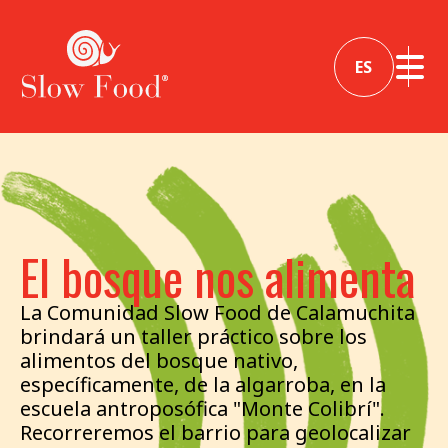
ES
El bosque nos alimenta
La Comunidad Slow Food de Calamuchita
brindará un taller práctico sobre los
alimentos del bosque nativo,
específicamente, de la algarroba, en la
escuela antroposófica "Monte Colibrí".
Recorreremos el barrio para geolocalizar