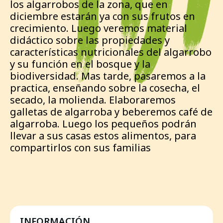
los algarrobos de la zona, que en
diciembre estarán ya con sus frutos en
crecimiento. Luego veremos material
didáctico sobre las propiedades y
características nutricionales del algarrobo
y su función en el bosque y la
biodiversidad. Mas tarde, pasaremos a la
practica, enseñando sobre la cosecha, el
secado, la molienda. Elaboraremos
galletas de algarroba y beberemos café de
algarroba. Luego los pequeños podrán
llevar a sus casas estos alimentos, para
compartirlos con sus familias
INFORMACIÓN