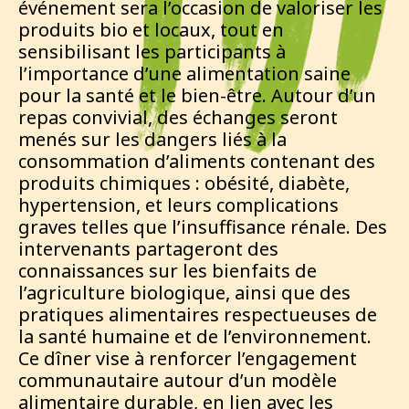
événement sera l’occasion de valoriser les
produits bio et locaux, tout en
sensibilisant les participants à
l’importance d’une alimentation saine
pour la santé et le bien-être. Autour d’un
repas convivial, des échanges seront
menés sur les dangers liés à la
consommation d’aliments contenant des
produits chimiques : obésité, diabète,
hypertension, et leurs complications
graves telles que l’insuffisance rénale. Des
intervenants partageront des
connaissances sur les bienfaits de
l’agriculture biologique, ainsi que des
pratiques alimentaires respectueuses de
la santé humaine et de l’environnement.
Ce dîner vise à renforcer l’engagement
communautaire autour d’un modèle
alimentaire durable, en lien avec les