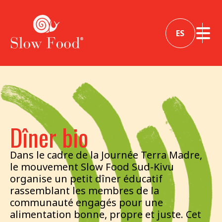
ES
Dîner bio
Dans le cadre de la Journée Terra Madre,
le mouvement Slow Food Sud-Kivu
organise un petit dîner éducatif
rassemblant les membres de la
communauté engagés pour une
alimentation bonne, propre et juste. Cet