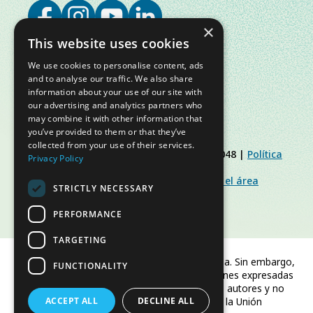
×
This website uses cookies
We use cookies to personalise content, ads
and to analyse our traffic. We also share
information about your use of our site with
our advertising and analytics partners who
may combine it with other information that
you’ve provided to them or that they’ve
collected from your use of their services.
© Slow Food Foundation | C.F. 91019770048 |
Política
Privacy Policy
de Privacidad
|
Política de Cookies
|
Slow Food Foundation
|
Directrices para el área
STRICTLY NECESSARY
restringida
PERFORMANCE
TARGETING
Financiado por la Unión Europea. Sin embargo,
FUNCTIONALITY
los puntos de vista y las opiniones expresadas
son únicamente los del autor o autores y no
ACCEPT ALL
reflejan necesariamente los de la Unión
DECLINE ALL