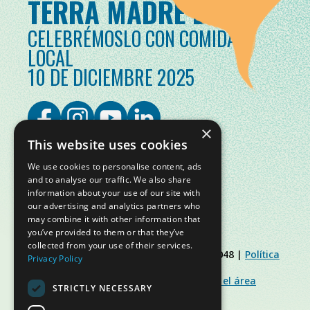
TERRA MADRE DAY
CELEBRÉMOSLO CON COMIDA
LOCAL
10 DE DICIEMBRE 2025
×
This website uses cookies
We use cookies to personalise content, ads
and to analyse our traffic. We also share
information about your use of our site with
our advertising and analytics partners who
may combine it with other information that
you’ve provided to them or that they’ve
collected from your use of their services.
© Slow Food Foundation | C.F. 91019770048 |
Política
Privacy Policy
de Privacidad
|
Política de Cookies
|
Slow Food Foundation
|
Directrices para el área
STRICTLY NECESSARY
restringida