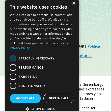
×
This website uses cookies
We use cookies to personalise content, ads
and to analyse our traffic. We also share
information about your use of our site with
our advertising and analytics partners who
may combine it with other information that
you’ve provided to them or that they’ve
collected from your use of their services.
© Slow Food Foundation | C.F. 91019770048 |
Política
Privacy Policy
de Privacidad
|
Política de Cookies
|
Slow Food Foundation
|
Directrices para el área
STRICTLY NECESSARY
restringida
PERFORMANCE
TARGETING
Financiado por la Unión Europea. Sin embargo,
FUNCTIONALITY
los puntos de vista y las opiniones expresadas
son únicamente los del autor o autores y no
ACCEPT ALL
reflejan necesariamente los de la Unión
DECLINE ALL
Europea o CINEA.
Ni la Unión Europea ni CINEA pueden ser
SHOW DETAILS