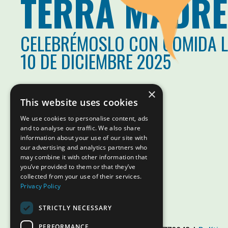
TERRA MADRE
CELEBRÉMOSLO CON COMIDA 
10 DE DICIEMBRE 2025
×
This website uses cookies
We use cookies to personalise content, ads
and to analyse our traffic. We also share
information about your use of our site with
our advertising and analytics partners who
may combine it with other information that
you’ve provided to them or that they’ve
collected from your use of their services.
Privacy Policy
STRICTLY NECESSARY
PERFORMANCE