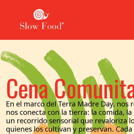
Cena Comunitar
En el marco del Terra Madre Day, nos 
nos conecta con la tierra: la comida, 
un recorrido sensorial que revaloriza l
quienes los cultivan y preservan. Cada 