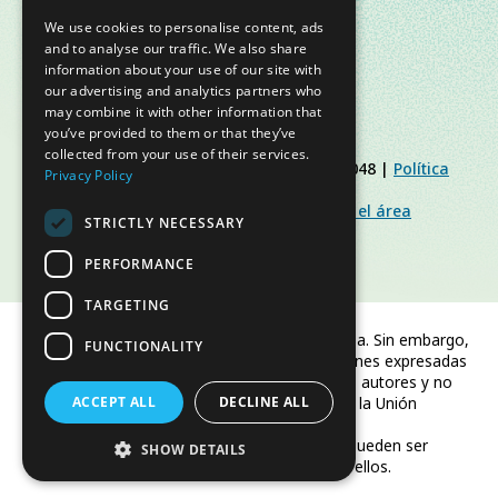
We use cookies to personalise content, ads
and to analyse our traffic. We also share
information about your use of our site with
our advertising and analytics partners who
may combine it with other information that
you’ve provided to them or that they’ve
collected from your use of their services.
© Slow Food Foundation | C.F. 91019770048 |
Política
Privacy Policy
de Privacidad
|
Política de Cookies
|
Slow Food Foundation
|
Directrices para el área
STRICTLY NECESSARY
restringida
PERFORMANCE
TARGETING
Financiado por la Unión Europea. Sin embargo,
FUNCTIONALITY
los puntos de vista y las opiniones expresadas
son únicamente los del autor o autores y no
ACCEPT ALL
reflejan necesariamente los de la Unión
DECLINE ALL
Europea o CINEA.
Ni la Unión Europea ni CINEA pueden ser
SHOW DETAILS
consideradas responsables de ellos.