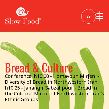
ES
Bread & Culture
Conference: h10:00 - Homayoun Mirjeni -
Diversity of Bread in Northwestern Iran
h10:25 - Jahangir Sabzalipour - Bread in
the Cultural Mirror of Northwestern Iran's
Ethnic Groups