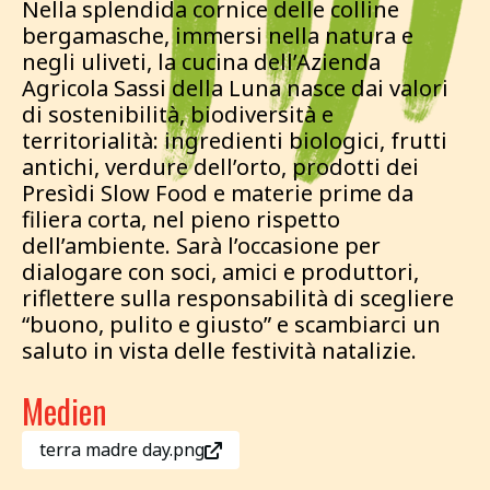
Nella splendida cornice delle colline
bergamasche, immersi nella natura e
negli uliveti, la cucina dell’Azienda
Agricola Sassi della Luna nasce dai valori
di sostenibilità, biodiversità e
territorialità: ingredienti biologici, frutti
antichi, verdure dell’orto, prodotti dei
Presìdi Slow Food e materie prime da
filiera corta, nel pieno rispetto
dell’ambiente. Sarà l’occasione per
dialogare con soci, amici e produttori,
riflettere sulla responsabilità di scegliere
“buono, pulito e giusto” e scambiarci un
saluto in vista delle festività natalizie.
Medien
terra madre day.png