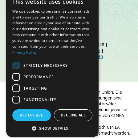
This website uses cookies
We use cookies to personalise content, ads
and to analyse our traffic. We also share
information about your use of our site with
our advertising and analytics partners who
may combine it with other information that
you’ve provided to them or that they’ve
© Slow Food Foundation | C.F. 91019770048 |
collected from your use of their services.
Datenschutzerklärung
|
Cookie-Richtlinie
|
Privacy Policy
Slow Food Foundation
|
Richtlinien für den
geschützten Bereich
STRICTLY NECESSARY
PERFORMANCE
TARGETING
Finanziert von der Europäischen Union. Die
geäußerten Ansichten und Meinungen sind
FUNCTIONALITY
jedoch ausschließlich die des Autors/der
Autoren und spiegeln nicht notwendigerweise
ACCEPT ALL
die der Europäischen Union oder von CINEA
DECLINE ALL
wider.
Weder die Europäische Union noch CINEA
SHOW DETAILS
können für sie verantwortlich gemacht werden.