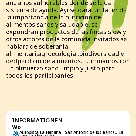
ancianos vulnerables donde se le da
sistema de ayuda. Ayi se dara un taller de
la importancia de la nutricion de
alimentos sanos y saludable, se
expondran productos de las fincas slow y
otros actores de la comunida invitados se
hablara de soberania
alimentari,agroecologia ,biodiversidad y
dedperdicio de alimentos.culminamos con
un almuerzo sano limpio y justo para
todos los participantes
INFORMATIONEN
Wo
Autopista La Habana - San Antonio de los Baños,, La