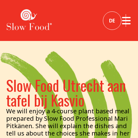
DE
Slow Food Utrecht aan
tafel bij Kasvio
We will enjoy a 4-course plant based meal
prepared by Slow Food Professional Mari
Pitkänen. She will explain the dishes and
tell us about the choices she makes in her