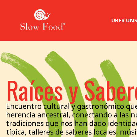
ÜBER UN
Raíces y Saber
Encuentro cultural y gastronómico que
herencia ancestral, conectando a las 
tradiciones que nos han dado identida
típica, talleres de saberes locales, músi