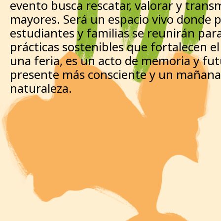
evento busca rescatar, valorar y trans
mayores. Será un espacio vivo donde p
estudiantes y familias se reunirán para
prácticas sostenibles que fortalecen e
una feria, es un acto de memoria y fut
presente más consciente y un mañana 
naturaleza.