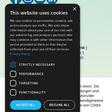
×
This website uses cookies
We use cookies to personalise content, ads
and to analyse our traffic. We also share
information about your use of our site with
our advertising and analytics partners who
may combine it with other information that
you’ve provided to them or that they’ve
© Slow Food Foundation | C.F. 91019770048 |
collected from your use of their services.
Datenschutzerklärung
|
Cookie-Richtlinie
|
Privacy Policy
Slow Food Foundation
|
Richtlinien für den
geschützten Bereich
STRICTLY NECESSARY
PERFORMANCE
TARGETING
Finanziert von der Europäischen Union. Die
geäußerten Ansichten und Meinungen sind
FUNCTIONALITY
jedoch ausschließlich die des Autors/der
Autoren und spiegeln nicht notwendigerweise
ACCEPT ALL
die der Europäischen Union oder von CINEA
DECLINE ALL
wider.