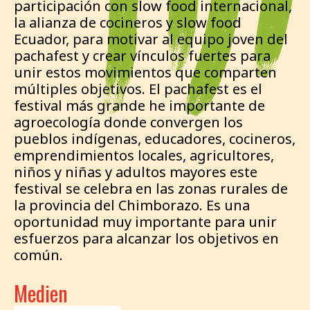
participación con slow food internacional,
la alianza de cocineros y slow food
Ecuador, para motivar al equipo joven del
pachafest y crear vínculos fuertes para
unir estos movimientos que comparten
múltiples objetivos. El pachafest es el
festival más grande he importante de
agroecología donde convergen los
pueblos indígenas, educadores, cocineros,
emprendimientos locales, agricultores,
niños y niñas y adultos mayores este
festival se celebra en las zonas rurales de
la provincia del Chimborazo. Es una
oportunidad muy importante para unir
esfuerzos para alcanzar los objetivos en
común.
Medien