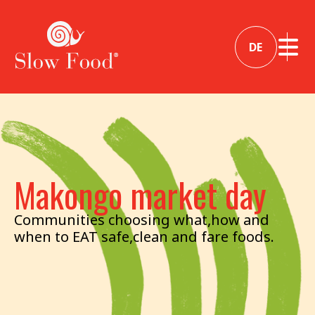
DE
Makongo market day
Communities choosing what,how and
when to EAT safe,clean and fare foods.