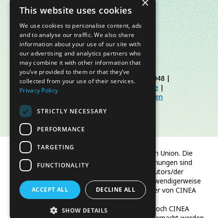
×
This website uses cookies
We use cookies to personalise content, ads
and to analyse our traffic. We also share
information about your use of our site with
our advertising and analytics partners who
may combine it with other information that
you’ve provided to them or that they’ve
© Slow Food Foundation | C.F. 91019770048 |
collected from your use of their services.
Datenschutzerklärung
|
Cookie-Richtlinie
|
Privacy Policy
Slow Food Foundation
|
Richtlinien für den
geschützten Bereich
STRICTLY NECESSARY
PERFORMANCE
TARGETING
Finanziert von der Europäischen Union. Die
geäußerten Ansichten und Meinungen sind
FUNCTIONALITY
jedoch ausschließlich die des Autors/der
Autoren und spiegeln nicht notwendigerweise
ACCEPT ALL
die der Europäischen Union oder von CINEA
DECLINE ALL
wider.
Weder die Europäische Union noch CINEA
SHOW DETAILS
können für sie verantwortlich gemacht werden.