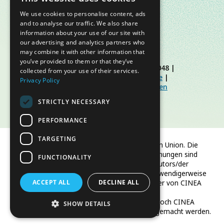
We use cookies to personalise content, ads
and to analyse our traffic. We also share
information about your use of our site with
our advertising and analytics partners who
may combine it with other information that
you’ve provided to them or that they’ve
© Slow Food Foundation | C.F. 91019770048 |
collected from your use of their services.
Datenschutzerklärung
|
Cookie-Richtlinie
|
Privacy Policy
Slow Food Foundation
|
Richtlinien für den
geschützten Bereich
STRICTLY NECESSARY
PERFORMANCE
TARGETING
Finanziert von der Europäischen Union. Die
geäußerten Ansichten und Meinungen sind
FUNCTIONALITY
jedoch ausschließlich die des Autors/der
Autoren und spiegeln nicht notwendigerweise
ACCEPT ALL
die der Europäischen Union oder von CINEA
DECLINE ALL
wider.
Weder die Europäische Union noch CINEA
SHOW DETAILS
können für sie verantwortlich gemacht werden.