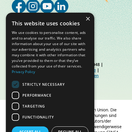
×
This website uses cookies
We use cookies to personalise content, ads
and to analyse our traffic. We also share
information about your use of our site with
our advertising and analytics partners who
may combine it with other information that
you’ve provided to them or that they’ve
© Slow Food Foundation | C.F. 91019770048 |
collected from your use of their services.
Datenschutzerklärung
|
Cookie-Richtlinie
|
Privacy Policy
Slow Food Foundation
|
Richtlinien für den
geschützten Bereich
STRICTLY NECESSARY
PERFORMANCE
TARGETING
Finanziert von der Europäischen Union. Die
geäußerten Ansichten und Meinungen sind
FUNCTIONALITY
jedoch ausschließlich die des Autors/der
Autoren und spiegeln nicht notwendigerweise
ACCEPT ALL
DECLINE ALL