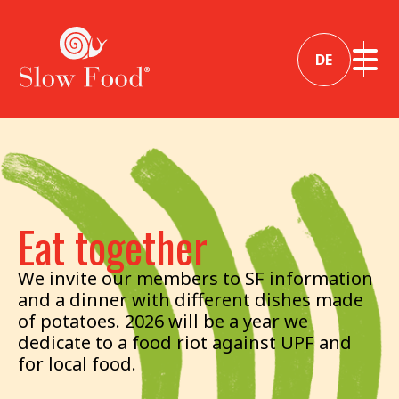
DE
Eat together
We invite our members to SF information
and a dinner with different dishes made
of potatoes. 2026 will be a year we
dedicate to a food riot against UPF and
for local food.