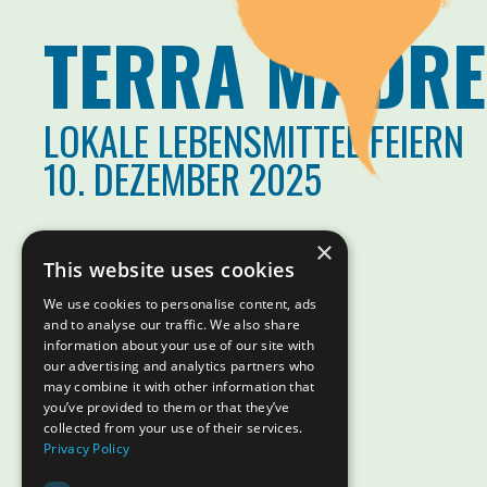
TERRA MADRE
LOKALE LEBENSMITTEL FEIERN
10. DEZEMBER 2025
×
This website uses cookies
We use cookies to personalise content, ads
and to analyse our traffic. We also share
information about your use of our site with
our advertising and analytics partners who
may combine it with other information that
you’ve provided to them or that they’ve
collected from your use of their services.
Privacy Policy