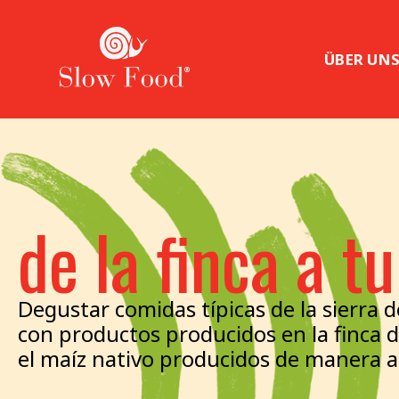
ÜBER UN
de la finca a t
Degustar comidas típicas de la sierra 
con productos producidos en la finca de
el maíz nativo producidos de manera 