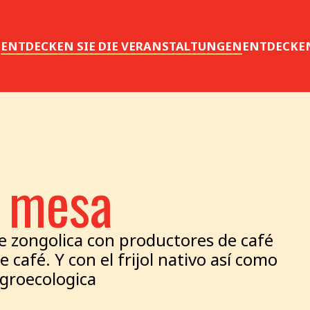
S
ENTDECKEN SIE DIE VERANSTALTUNGEN
ENTDECKEN
u mesa
de zongolica con productores de café
 café. Y con el frijol nativo así como
agroecologica